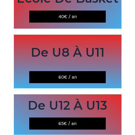
40€ / an
De U8 À U11
60€ / an
De U12 À
U13
65€ / an