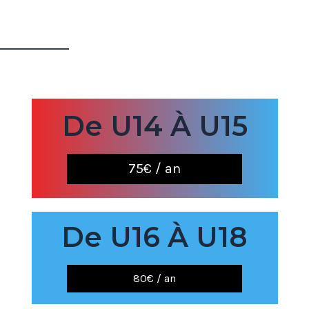
De U14 À U15
75€ / an
De U16 À U18
80€ / an