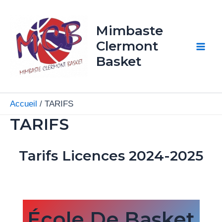
Aller
Mai
au
Mimbaste
Men
contenu
Clermont
Basket
Accueil
TARIFS
TARIFS
Tarifs Licences 2024-2025
École De Basket